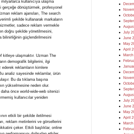
 milyarlarca kullanıcıya ulaşma
Decem
eli gerçeğe dönüştürmek, profesyonel
Novem
zman reklam ajansları, The search
Octob
verimli şekilde kullanarak markaların
Septe
 hizmetler, sadece reklam vermekle
Augus
n doğru şekilde yönetilmesini,
July 2
bilinirliğinin güçlendirilmesini
June 
May 2
April 
March
def kitleye ulaşmaktır. Uzman The
Febru
ın demografik bilgilerini, ilgi
Janua
iz ederek reklamların kimlere
Decem
. Bu analiz sayesinde reklamlar, ürün
Novem
 ulaşır. Bu da tıklama başına
Octob
nın yükselmesine neden olur.
Septe
e, daha önce world-wide-web sitenizi
Augus
irmemiş kullanıcılar yeniden
July 2
June 
May 2
ın etkili bir şekilde iletilmesi
April 
ı, reklam metinlerini ve görsellerini
March
kkatini çeker. Etkili başlıklar, online
Febru
mın performansını doğrudan etkiler.