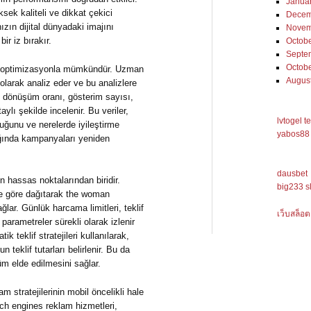
Janua
sek kaliteli ve dikkat çekici
Decem
nızın dijital dünyadaki imajını
Novem
bir iz bırakır.
Octob
Septe
Octob
li optimizasyonla mümkündür. Uzman
Augus
larak analiz eder ve bu analizlere
nı, dönüşüm oranı, gösterim sayısı,
aylı şekilde incelenir. Bu veriler,
lvtogel t
uğunu ve nerelerde iyileştirme
yabos88 
ışığında kampanyaları yeniden
dausbet
 hassas noktalarından biridir.
big233 s
re göre dağıtarak the woman
lar. Günlük harcama limitleri, teklif
เว็บสล็อต
parametreler sürekli olarak izlenir
ik teklif stratejileri kullanılarak,
teklif tutarları belirlenir. Bu da
 elde edilmesini sağlar.
m stratejilerinin mobil öncelikli hale
ch engines reklam hizmetleri,