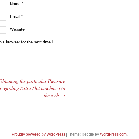
Name
*
Email
*
Website
is browser for the next time I
Obtaining the particular Pleasure
regarding Extra Slot machine On
the web
→
Proudly powered by WordPress
|
Theme: Reddle by
WordPress.com
.