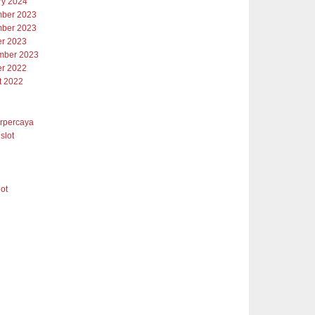
ry 2024
ber 2023
ber 2023
er 2023
mber 2023
er 2022
t 2022
erpercaya
slot
lot