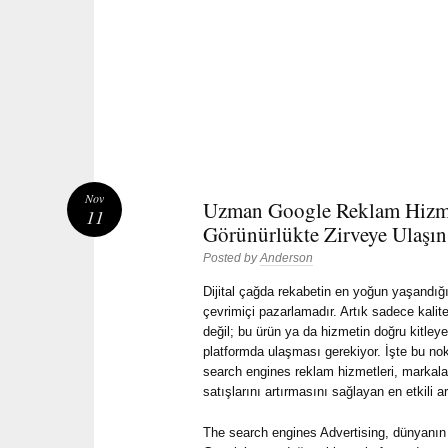
Nov
Uzman Google Reklam Hizmet
11
Görünürlükte Zirveye Ulaşın
Posted by
Anderson
Dijital çağda rekabetin en yoğun yaşandığı
çevrimiçi pazarlamadır. Artık sadece kalit
değil; bu ürün ya da hizmetin doğru kitle
platformda ulaşması gerekiyor. İşte bu n
search engines reklam hizmetleri, markala
satışlarını artırmasını sağlayan en etkili ar
The search engines Advertising, dünyanı