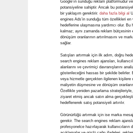
Google’ın sunduğu reklam platformudur ve
potansiyeline sahiptir. Ancak bu potansiy
bir yaklaşım gerektirir.
daha fazla bilgi al
U
engines Ads’in sunduğu tüm özellikleri en 
hedeflerine ulaşmasına yardımcı olur. Bu
kalmaz; aynı zamanda reklam bütçesinin e
dönüşüm oranlarının artırılmasını ve marka 
sağlar.
Satışları artırmak için ilk adım, doğru he
search engines reklam ajansları, kullanıcılar
alanlarını ve çevrimiçi davranışlarını anal
gösterileceğini hassas bir şekilde belirler
veya hizmetle gerçekten ilgilenen kişilere
maliyetin düşmesine ve dönüşüm oranları
Özellikle yeniden pazarlama stratejileriyl
ziyaret etmiş ancak satın alma gerçekleşt
hedeflenerek satış potansiyeli artırılır.
Görünürlüğü artırmak için ise marka mesajın
gerekir. The search engines reklam ajanslar
profesyonelce hazırlayarak kullanıcıların di
açıklamalar ve güçlü çağrı ifadeleri, rekla