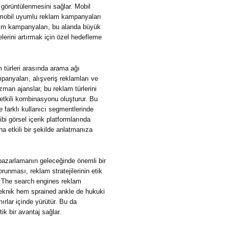
 görüntülenmesini sağlar. Mobil
k, mobil uyumlu reklam kampanyaları
ıtım kampanyaları, bu alanda büyük
elerini artırmak için özel hedefleme
 türleri arasında arama ağı
panyaları, alışveriş reklamları ve
man ajanslar, bu reklam türlerini
 etkili kombinasyonu oluşturur. Bu
ve farklı kullanıcı segmentlerinde
bi görsel içerik platformlarında
a etkili bir şekilde anlatmanıza
al pazarlamanın geleceğinde önemli bir
korunması, reklam stratejilerinin etik
n The search engines reklam
teknik hem sprained ankle de hukuki
ırlar içinde yürütür. Bu da
ik bir avantaj sağlar.