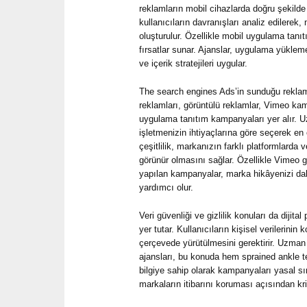
reklamların mobil cihazlarda doğru şekilde
kullanıcıların davranışları analiz edilere
oluşturulur. Özellikle mobil uygulama tan
fırsatlar sunar. Ajanslar, uygulama yüklem
ve içerik stratejileri uygular.
The search engines Ads’in sunduğu reklam
reklamları, görüntülü reklamlar, Vimeo kam
uygulama tanıtım kampanyaları yer alır. Uz
işletmenizin ihtiyaçlarına göre seçerek en
çeşitlilik, markanızın farklı platformlarda 
görünür olmasını sağlar. Özellikle Vimeo gi
yapılan kampanyalar, marka hikâyenizi dah
yardımcı olur.
Veri güvenliği ve gizlilik konuları da dijit
yer tutar. Kullanıcıların kişisel verilerinin 
çerçevede yürütülmesini gerektirir. Uzma
ajansları, bu konuda hem sprained ankle 
bilgiye sahip olarak kampanyaları yasal sın
markaların itibarını koruması açısından krit