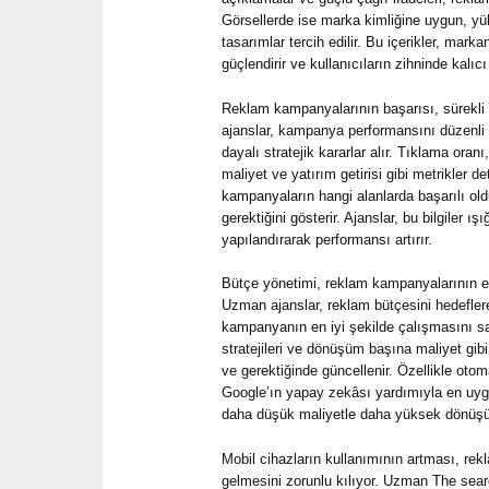
Görsellerde ise marka kimliğine uygun, yük
tasarımlar tercih edilir. Bu içerikler, marka
güçlendirir ve kullanıcıların zihninde kalıcı 
Reklam kampanyalarının başarısı, sürek
ajanslar, kampanya performansını düzenli o
dayalı stratejik kararlar alır. Tıklama ora
maliyet ve yatırım getirisi gibi metrikler det
kampanyaların hangi alanlarda başarılı old
gerektiğini gösterir. Ajanslar, bu bilgiler 
yapılandırarak performansı artırır.
Bütçe yönetimi, reklam kampanyalarının en
Uzman ajanslar, reklam bütçesini hedefle
kampanyanın en iyi şekilde çalışmasını sağ
stratejileri ve dönüşüm başına maliyet gibi 
ve gerektiğinde güncellenir. Özellikle otomat
Google’ın yapay zekâsı yardımıyla en uygun 
daha düşük maliyetle daha yüksek dönüşüm
Mobil cihazların kullanımının artması, rekla
gelmesini zorunlu kılıyor. Uzman The sear