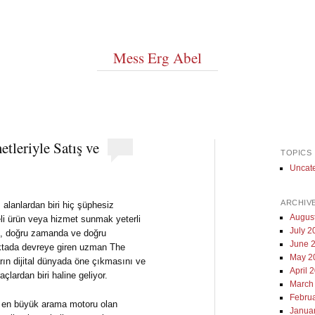
Mess Erg Abel
leriyle Satış ve
TOPICS
Uncat
ARCHIV
 alanlardan biri hiç şüphesiz
Augus
eli ürün veya hizmet sunmak yeterli
July 2
ye, doğru zamanda ve doğru
June 
oktada devreye giren uzman The
May 2
rın dijital dünyada öne çıkmasını ve
April 
açlardan biri haline geliyor.
March
Febru
n en büyük arama motoru olan
Janua