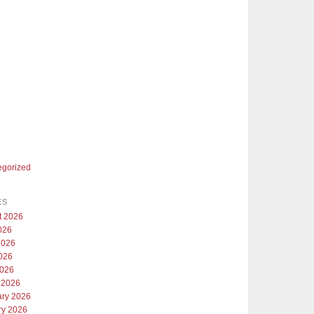
egorized
ES
t 2026
026
2026
026
2026
 2026
ary 2026
ry 2026