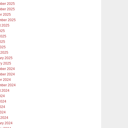
ber 2025
ber 2025
er 2025
mber 2025
t 2025
025
2025
025
2025
 2025
ary 2025
ry 2025
ber 2024
ber 2024
er 2024
mber 2024
t 2024
024
2024
024
2024
 2024
ary 2024