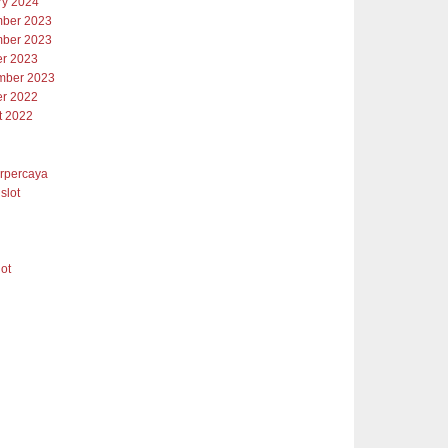
ry 2024
ber 2023
ber 2023
er 2023
mber 2023
er 2022
t 2022
erpercaya
slot
lot