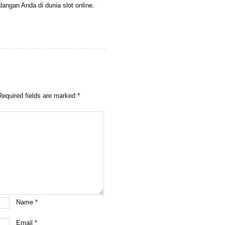
angan Anda di dunia slot online.
Required fields are marked
*
Name
*
Email
*