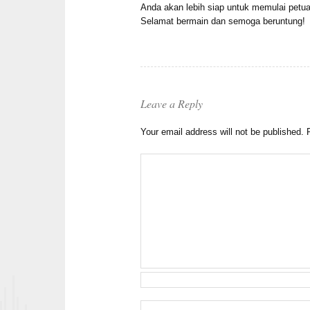
Anda akan lebih siap untuk memulai petual
Selamat bermain dan semoga beruntung!
Leave a Reply
Your email address will not be published.