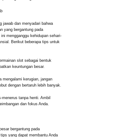
ab
ng jawab dan menyadari bahwa
ran yang bergantung pada
 ini mengganggu kehidupan sehari-
sial. Berikut beberapa tips untuk
ermainan slot sebagai bentuk
patkan keuntungan besar.
da mengalami kerugian, jangan
but dengan bertaruh lebih banyak.
us-menerus tanpa henti. Ambil
eseimbangan dan fokus Anda.
 besar bergantung pada
n tips yang dapat membantu Anda