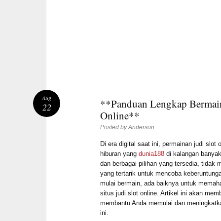
Aug
**Panduan Lengkap Bermain 
22
Online**
Posted by
Anderson
Di era digital saat ini, permainan judi slot
hiburan yang
dunia188
di kalangan banya
dan berbagai pilihan yang tersedia, tida
yang tertarik untuk mencoba keberuntun
mulai bermain, ada baiknya untuk memah
situs judi slot online. Artikel ini akan m
membantu Anda memulai dan meningkatka
ini.