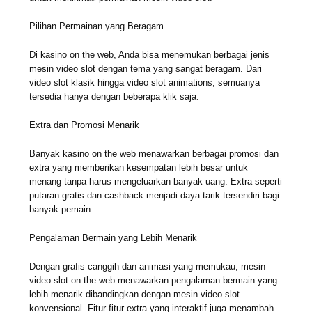
Pilihan Permainan yang Beragam
Di kasino on the web, Anda bisa menemukan berbagai jenis
mesin video slot dengan tema yang sangat beragam. Dari
video slot klasik hingga video slot animations, semuanya
tersedia hanya dengan beberapa klik saja.
Extra dan Promosi Menarik
Banyak kasino on the web menawarkan berbagai promosi dan
extra yang memberikan kesempatan lebih besar untuk
menang tanpa harus mengeluarkan banyak uang. Extra seperti
putaran gratis dan cashback menjadi daya tarik tersendiri bagi
banyak pemain.
Pengalaman Bermain yang Lebih Menarik
Dengan grafis canggih dan animasi yang memukau, mesin
video slot on the web menawarkan pengalaman bermain yang
lebih menarik dibandingkan dengan mesin video slot
konvensional. Fitur-fitur extra yang interaktif juga menambah