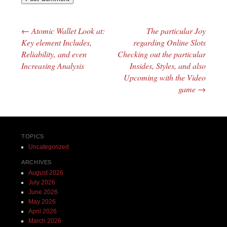
←
Atomic Wallet Look at:
The particular Joy
Post navigation
Key element Includes,
regarding Online Slots
Reliability, and even
Checking out the particular
Increasing Analysis
Insides, Styles, and also
Upcoming with the Video
game
→
TOPICS
Uncategorized
ARCHIVES
August 2026
July 2026
June 2026
May 2026
April 2026
March 2026