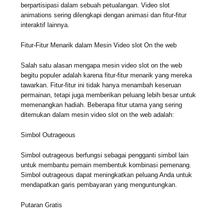
berpartisipasi dalam sebuah petualangan. Video slot
animations sering dilengkapi dengan animasi dan fitur-fitur
interaktif lainnya.
Fitur-Fitur Menarik dalam Mesin Video slot On the web
Salah satu alasan mengapa mesin video slot on the web
begitu populer adalah karena fitur-fitur menarik yang mereka
tawarkan. Fitur-fitur ini tidak hanya menambah keseruan
permainan, tetapi juga memberikan peluang lebih besar untuk
memenangkan hadiah. Beberapa fitur utama yang sering
ditemukan dalam mesin video slot on the web adalah:
Simbol Outrageous
Simbol outrageous berfungsi sebagai pengganti simbol lain
untuk membantu pemain membentuk kombinasi pemenang.
Simbol outrageous dapat meningkatkan peluang Anda untuk
mendapatkan garis pembayaran yang menguntungkan.
Putaran Gratis