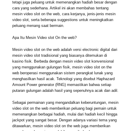
tetapi juga peluang untuk memenangkan hadiah besar dengan
cara yang sederhana. Artikel ini akan membahas tentang
mesin video slot on the web, cara kerjanya, jenis-jenis mesin
video slot, serta beberapa suggestions untuk meningkatkan
peluang menang saat bermain.
Apa Itu Mesin Video slot On the web?
Mesin video slot on the web adalah versi electronic digital dari
mesin video slot tradisional yang biasanya ditemukan di
kasino fisik. Berbeda dengan mesin video slot konvensional
yang menggunakan gulungan fisik, mesin video slot on the
web beroperasi menggunakan sistem perangkat lunak yang
menghasilkan hasil acak. Teknologi yang disebut Haphazard
Amount Power generator (RNG) memastikan bahwa setiap
putaran gulungan adalah hasil yang sepenuhnya acak dan adil.
Sebagai permainan yang mengandalkan keberuntungan, mesin
video slot on the web memberikan peluang bagi pemain untuk
memenangkan berbagai hadiah, mulai dari hadiah kecil hingga
jackpot yang sangat besar. Dengan adanya variasi tema yang
ditawarkan, mesin video slot on the web juga memberikan