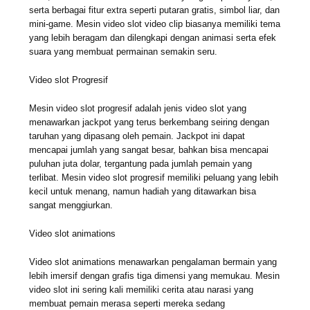
serta berbagai fitur extra seperti putaran gratis, simbol liar, dan
mini-game. Mesin video slot video clip biasanya memiliki tema
yang lebih beragam dan dilengkapi dengan animasi serta efek
suara yang membuat permainan semakin seru.
Video slot Progresif
Mesin video slot progresif adalah jenis video slot yang
menawarkan jackpot yang terus berkembang seiring dengan
taruhan yang dipasang oleh pemain. Jackpot ini dapat
mencapai jumlah yang sangat besar, bahkan bisa mencapai
puluhan juta dolar, tergantung pada jumlah pemain yang
terlibat. Mesin video slot progresif memiliki peluang yang lebih
kecil untuk menang, namun hadiah yang ditawarkan bisa
sangat menggiurkan.
Video slot animations
Video slot animations menawarkan pengalaman bermain yang
lebih imersif dengan grafis tiga dimensi yang memukau. Mesin
video slot ini sering kali memiliki cerita atau narasi yang
membuat pemain merasa seperti mereka sedang