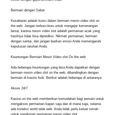
Bermain dengan Sabar
Kesabaran adalah kunci dalam bermain mesin video slot on
the web. Jangan terburu-buru untuk mengejar kemenangan
besar, karena mesin video slot adalah permainan acak yang
hasilnya tidak bisa diprediksi. Nikmati permainan, bermain
dengan santai, dan jangan biarkan emosi Anda memengaruhi
keputusan taruhan Anda.
Keuntungan Bermain Mesin Video slot On the web
Ada beberapa keuntungan yang bisa Anda dapatkan dengan
bermain mesin video slot on the web, dibandingkan dengan
bermain di kasino fisik. Berikut adalah beberapa di antaranya:
Akses 24/7
Kasino on the web memberikan kemudahan bagi pemain untuk
mengakses permainan kapan saja dan di mana saja, selama
ada koneksi world wide web. Anda tidak perlu keluar rumah
untuk menikmati permainan mesin video slot.