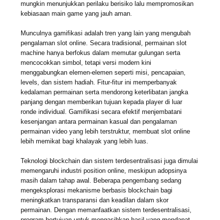
mungkin menunjukkan perilaku berisiko lalu mempromosikan
kebiasaan main game yang jauh aman.
Munculnya gamifikasi adalah tren yang lain yang mengubah
pengalaman slot online. Secara tradisional, permainan slot
machine hanya berfokus dalam memutar gulungan serta
mencocokkan simbol, tetapi versi modern kini
menggabungkan elemen-elemen seperti misi, pencapaian,
levels, dan sistem hadiah. Fitur-fitur ini memperbanyak
kedalaman permainan serta mendorong keterlibatan jangka
panjang dengan memberikan tujuan kepada player di luar
ronde individual. Gamifikasi secara efektif menjembatani
kesenjangan antara permainan kasual dan pengalaman
permainan video yang lebih terstruktur, membuat slot online
lebih memikat bagi khalayak yang lebih luas.
Teknologi blockchain dan sistem terdesentralisasi juga dimulai
memengaruhi industri position online, meskipun adopsinya
masih dalam tahap awal. Beberapa pengembang sedang
mengeksplorasi mekanisme berbasis blockchain bagi
meningkatkan transparansi dan keadilan dalam skor
permainan. Dengan memanfaatkan sistem terdesentralisasi,
program bertujuan untuk mengasihkan hasil yang mendapat