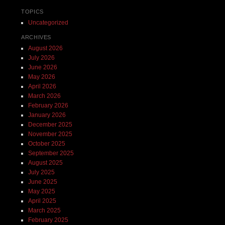
TOPICS
Uncategorized
ARCHIVES
August 2026
July 2026
June 2026
May 2026
April 2026
March 2026
February 2026
January 2026
December 2025
November 2025
October 2025
September 2025
August 2025
July 2025
June 2025
May 2025
April 2025
March 2025
February 2025