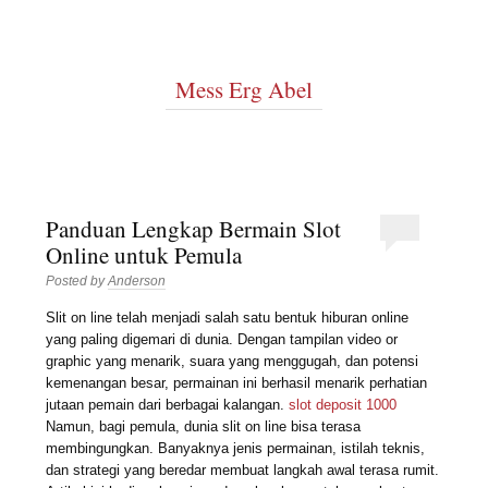
Mess Erg Abel
Panduan Lengkap Bermain Slot
Online untuk Pemula
Posted by
Anderson
Slit on line telah menjadi salah satu bentuk hiburan online
yang paling digemari di dunia. Dengan tampilan video or
graphic yang menarik, suara yang menggugah, dan potensi
kemenangan besar, permainan ini berhasil menarik perhatian
jutaan pemain dari berbagai kalangan.
slot deposit 1000
Namun, bagi pemula, dunia slit on line bisa terasa
membingungkan. Banyaknya jenis permainan, istilah teknis,
dan strategi yang beredar membuat langkah awal terasa rumit.