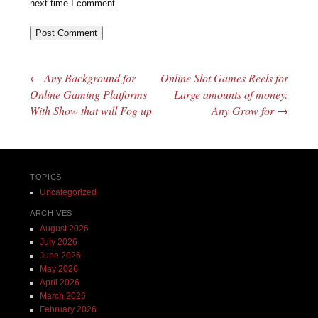
next time I comment.
←
Any Background for
Online Slot Games Reels for
Post navigation
Online Gaming Platforms
Large amounts of money:
With Show that will Fog up
Any Grow for
→
TOPICS
Uncategorized
ARCHIVES
August 2026
July 2026
June 2026
May 2026
April 2026
March 2026
February 2026