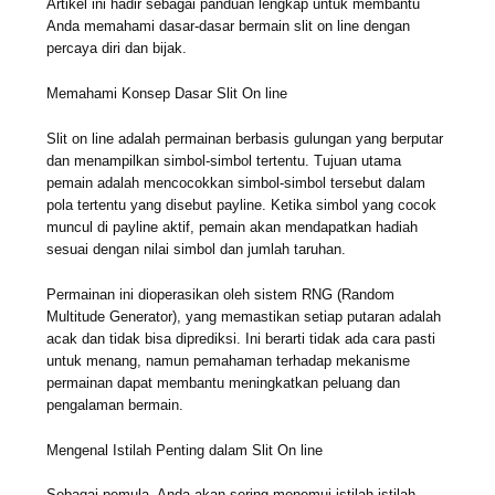
Artikel ini hadir sebagai panduan lengkap untuk membantu
Anda memahami dasar-dasar bermain slit on line dengan
percaya diri dan bijak.
Memahami Konsep Dasar Slit On line
Slit on line adalah permainan berbasis gulungan yang berputar
dan menampilkan simbol-simbol tertentu. Tujuan utama
pemain adalah mencocokkan simbol-simbol tersebut dalam
pola tertentu yang disebut payline. Ketika simbol yang cocok
muncul di payline aktif, pemain akan mendapatkan hadiah
sesuai dengan nilai simbol dan jumlah taruhan.
Permainan ini dioperasikan oleh sistem RNG (Random
Multitude Generator), yang memastikan setiap putaran adalah
acak dan tidak bisa diprediksi. Ini berarti tidak ada cara pasti
untuk menang, namun pemahaman terhadap mekanisme
permainan dapat membantu meningkatkan peluang dan
pengalaman bermain.
Mengenal Istilah Penting dalam Slit On line
Sebagai pemula, Anda akan sering menemui istilah-istilah