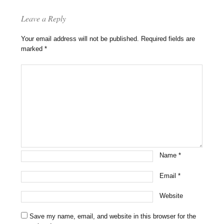
Leave a Reply
Your email address will not be published.
Required fields are
marked
*
Name
*
Email
*
Website
Save my name, email, and website in this browser for the