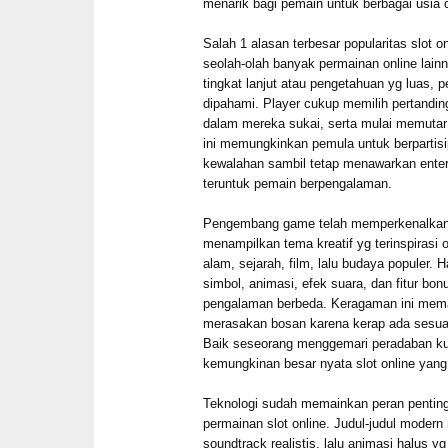
menarik bagi pemain untuk berbagai usia 
Salah 1 alasan terbesar popularitas slot 
seolah-olah banyak permainan online lai
tingkat lanjut atau pengetahuan yg luas,
dipahami. Player cukup memilih pertandi
dalam mereka sukai, serta mulai memuta
ini memungkinkan pemula untuk berpartis
kewalahan sambil tetap menawarkan ent
teruntuk pemain berpengalaman.
Pengembang game telah memperkenalkan ri
menampilkan tema kreatif yg terinspirasi o
alam, sejarah, film, lalu budaya populer.
simbol, animasi, efek suara, dan fitur bo
pengalaman berbeda. Keragaman ini mem
merasakan bosan karena kerap ada sesua
Baik seseorang menggemari peradaban kuno 
kemungkinan besar nyata slot online yang
Teknologi sudah memainkan peran pentin
permainan slot online. Judul-judul modern
soundtrack realistis, lalu animasi halus