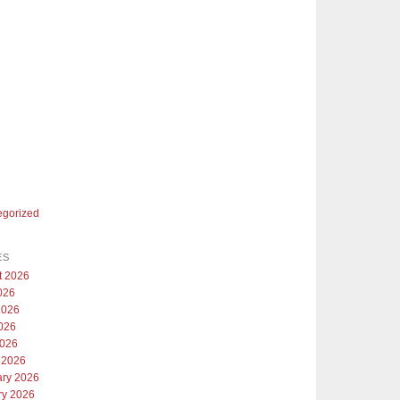
egorized
ES
t 2026
026
2026
026
2026
 2026
ary 2026
ry 2026