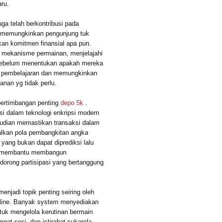
aru.
a telah berkontribusi pada
m memungkinkan pengunjung tuk
an komitmen finansial apa pun.
mekanisme permainan, menjelajahi
a sebelum menentukan apakah mereka
ng pembelajaran dan memungkinkan
anan yg tidak perlu.
pertimbangan penting
depo 5k
.
si dalam teknologi enkripsi modern
mudian memastikan transaksi dalam
lkan pola pembangkitan angka
 yang bukan dapat diprediksi lalu
ni membantu membangun
dorong partisipasi yang bertanggung
njadi topik penting seiring oleh
nline. Banyak system menyediakan
tuk mengelola kerutinan bermain
at sesi, dan istirahat sukarela.