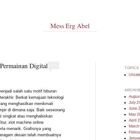
Mess Erg Abel
Permainan Digital
TOPICS
Uncat
ARCHIV
menjadi salah satu motif hiburan
Augus
terakhir. Berkat kemajuan teknologi
July 2
karang menghasilkan menikmati
June 
pir di dimana saja. Baik seseorang
May 2
at singkat atau menghabiskan
April 
tur, slot machine online
March
ta menarik. Grafisnya yang
Febru
 beragam desain telah membuatnya
Janua