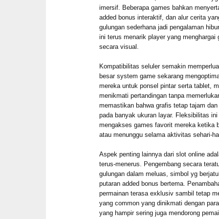
imersif. Beberapa games bahkan menyerta
added bonus interaktif, dan alur cerita y
gulungan sederhana jadi pengalaman hibur
ini terus menarik player yang mengharga
secara visual.
Kompatibilitas seluler semakin memperlua
besar system game sekarang mengoptimal
mereka untuk ponsel pintar serta tablet
menikmati pertandingan tanpa memerlukan
memastikan bahwa grafis tetap tajam dan 
pada banyak ukuran layar. Fleksibilitas 
mengakses games favorit mereka ketika b
atau menunggu selama aktivitas sehari-har
Aspek penting lainnya dari slot online adal
terus-menerus. Pengembang secara teratur
gulungan dalam meluas, simbol yg berjatuh
putaran added bonus bertema. Penambaha
permainan terasa exklusiv sambil tetap
yang common yang dinikmati dengan para
yang hampir sering juga mendorong pemain