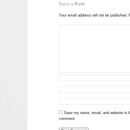
Leave a Reply
Your email address will not be published.
Save my name, email, and website in th
comment.