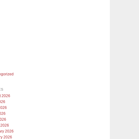
egorized
ES
t 2026
026
2026
026
2026
 2026
ary 2026
ry 2026