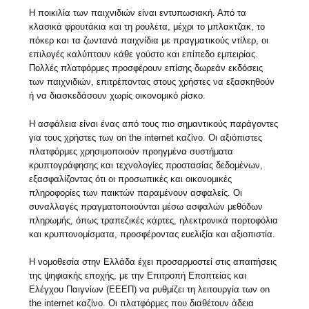
Η ποικιλία των παιχνιδιών είναι εντυπωσιακή. Από τα
κλασικά φρουτάκια και τη ρουλέτα, μέχρι το μπλακτζακ, το
πόκερ και τα ζωντανά παιχνίδια με πραγματικούς ντίλερ, οι
επιλογές καλύπτουν κάθε γούστο και επίπεδο εμπειρίας.
Πολλές πλατφόρμες προσφέρουν επίσης δωρεάν εκδόσεις
των παιχνιδιών, επιτρέποντας στους χρήστες να εξασκηθούν
ή να διασκεδάσουν χωρίς οικονομικό ρίσκο.
Η ασφάλεια είναι ένας από τους πιο σημαντικούς παράγοντες
για τους χρήστες των on the internet καζίνο. Οι αξιόπιστες
πλατφόρμες χρησιμοποιούν προηγμένα συστήματα
κρυπτογράφησης και τεχνολογίες προστασίας δεδομένων,
εξασφαλίζοντας ότι οι προσωπικές και οικονομικές
πληροφορίες των παικτών παραμένουν ασφαλείς. Οι
συναλλαγές πραγματοποιούνται μέσω ασφαλών μεθόδων
πληρωμής, όπως τραπεζικές κάρτες, ηλεκτρονικά πορτοφόλια
και κρυπτονομίσματα, προσφέροντας ευελιξία και αξιοπιστία.
Η νομοθεσία στην Ελλάδα έχει προσαρμοστεί στις απαιτήσεις
της ψηφιακής εποχής, με την Επιτροπή Εποπτείας και
Ελέγχου Παιγνίων (ΕΕΕΠ) να ρυθμίζει τη λειτουργία των on
the internet καζίνο. Οι πλατφόρμες που διαθέτουν άδεια