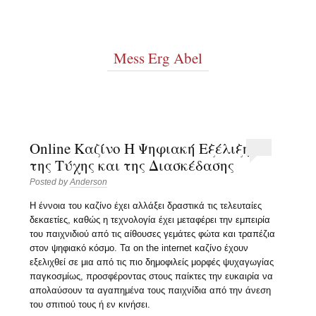
Mess Erg Abel
Online Καζίνο Η Ψηφιακή Εξέλιξη
της Τύχης και της Διασκέδασης
Posted by
Anderson
Η έννοια του καζίνο έχει αλλάξει δραστικά τις τελευταίες
δεκαετίες, καθώς η τεχνολογία έχει μεταφέρει την εμπειρία
του παιχνιδιού από τις αίθουσες γεμάτες φώτα και τραπέζια
στον ψηφιακό κόσμο. Τα on the internet καζίνο έχουν
εξελιχθεί σε μια από τις πιο δημοφιλείς μορφές ψυχαγωγίας
παγκοσμίως, προσφέροντας στους παίκτες την ευκαιρία να
απολαύσουν τα αγαπημένα τους παιχνίδια από την άνεση
του σπιτιού τους ή εν κινήσει.