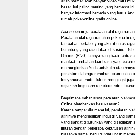
akan memerlukan banyak video call untuk 
besar, hal paling penting yang berharga in
banyak informasi berbeda yang harus Anda
rumah poker-online grafis online.
Apa sebenarnya peralatan olahraga rumaha
Peralatan olahraga rumahan poker-online gr
tambahan portabel yang akurat untuk digu
beruntung yang disertakan di kasino. Beb
Dinamo (RNG) lainnya yang hadir tentu sa
manfaat tambahan luar biasa yang belum
memungkinkan Anda untuk dia atau hanya
peralatan olahraga rumahan poker-online on
kenyamanan motif, faktor, mengingat juga 
sejumlah kegunaan a metode retret liburan
Bagaimana seharusnya peralatan olahraga
Online Memberikan kesuksesan?
Karena tempat dia memulai, peralatan ola
akhirnya menghasilkan industri yang sam
yang sangat dibutuhkan yang disediakan 
liburan dengan beberapa keputusan akhir
biasanya sama, perlu diingat untuk memp