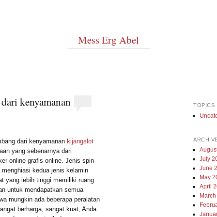
Mess Erg Abel
t dari kenyamanan
TOPICS
Uncat
ARCHIV
embang dari kenyamanan
kijangslot
Augus
iaan yang sebenarnya dari
July 2
-online grafis online. Jenis spin-
June 
sa menghiasi kedua jenis kelamin
May 2
 yang lebih tinggi memiliki ruang
April 
han untuk mendapatkan semua
March
bahwa mungkin ada beberapa peralatan
Febru
sangat berharga, sangat kuat, Anda
Janua