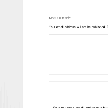
Leave a Reply
Your email address will not be published.
Save my name, email, and website in th