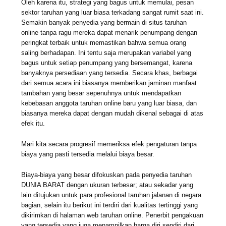
Oleh karena itu, strategi yang bagus untuk memulai, pesan
sektor taruhan yang luar biasa terkadang sangat rumit saat ini.
Semakin banyak penyedia yang bermain di situs taruhan
online tanpa ragu mereka dapat menarik penumpang dengan
peringkat terbaik untuk memastikan bahwa semua orang
saling berhadapan. Ini tentu saja merupakan variabel yang
bagus untuk setiap penumpang yang bersemangat, karena
banyaknya persediaan yang tersedia. Secara khas, berbagai
dari semua acara ini biasanya memberikan jaminan manfaat
tambahan yang besar sepenuhnya untuk mendapatkan
kebebasan anggota taruhan online baru yang luar biasa, dan
biasanya mereka dapat dengan mudah dikenal sebagai di atas
efek itu.
Mari kita secara progresif memeriksa efek pengaturan tanpa
biaya yang pasti tersedia melalui biaya besar.
Biaya-biaya yang besar difokuskan pada penyedia taruhan
DUNIA BARAT dengan ukuran terbesar; atau sekadar yang
lain ditujukan untuk para profesional taruhan jalanan di negara
bagian, selain itu berikut ini terdiri dari kualitas tertinggi yang
dikirimkan di halaman web taruhan online. Penerbit pengakuan
yang tersedia yang juga menampilkan harga diri sendiri dari