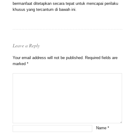
bermanfaat ditetapkan secara tepat untuk mencapai perilaku
khusus yang tercantum di bawah ini.
Leave a Reply
Your email address will not be published.
Required fields are
marked
*
Name
*