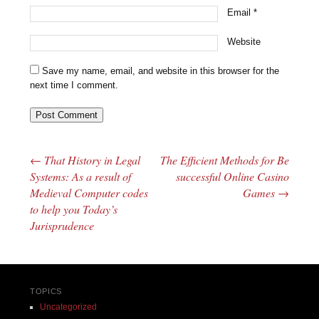
Email
*
Website
Save my name, email, and website in this browser for the
next time I comment.
←
That History in Legal
The Efficient Methods for Be
Post navigation
Systems: As a result of
successful Online Casino
Medieval Computer codes
Games
→
to help you Today’s
Jurisprudence
TOPICS
Uncategorized