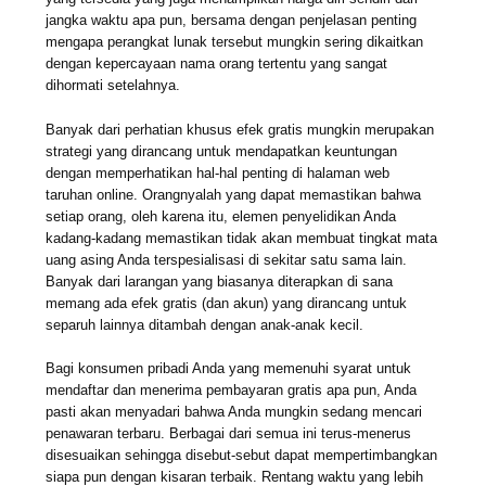
jangka waktu apa pun, bersama dengan penjelasan penting
mengapa perangkat lunak tersebut mungkin sering dikaitkan
dengan kepercayaan nama orang tertentu yang sangat
dihormati setelahnya.
Banyak dari perhatian khusus efek gratis mungkin merupakan
strategi yang dirancang untuk mendapatkan keuntungan
dengan memperhatikan hal-hal penting di halaman web
taruhan online. Orangnyalah yang dapat memastikan bahwa
setiap orang, oleh karena itu, elemen penyelidikan Anda
kadang-kadang memastikan tidak akan membuat tingkat mata
uang asing Anda terspesialisasi di sekitar satu sama lain.
Banyak dari larangan yang biasanya diterapkan di sana
memang ada efek gratis (dan akun) yang dirancang untuk
separuh lainnya ditambah dengan anak-anak kecil.
Bagi konsumen pribadi Anda yang memenuhi syarat untuk
mendaftar dan menerima pembayaran gratis apa pun, Anda
pasti akan menyadari bahwa Anda mungkin sedang mencari
penawaran terbaru. Berbagai dari semua ini terus-menerus
disesuaikan sehingga disebut-sebut dapat mempertimbangkan
siapa pun dengan kisaran terbaik. Rentang waktu yang lebih