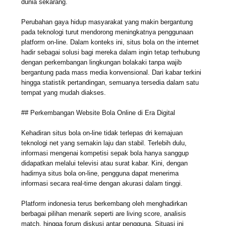
dunia sekarang.
Perubahan gaya hidup masyarakat yang makin bergantung
pada teknologi turut mendorong meningkatnya penggunaan
platform on-line. Dalam konteks ini, situs bola on the internet
hadir sebagai solusi bagi mereka dalam ingin tetap terhubung
dengan perkembangan lingkungan bolakaki tanpa wajib
bergantung pada mass media konvensional. Dari kabar terkini
hingga statistik pertandingan, semuanya tersedia dalam satu
tempat yang mudah diakses.
## Perkembangan Website Bola Online di Era Digital
Kehadiran situs bola on-line tidak terlepas dri kemajuan
teknologi net yang semakin laju dan stabil. Terlebih dulu,
informasi mengenai kompetisi sepak bola hanya sanggup
didapatkan melalui televisi atau surat kabar. Kini, dengan
hadirnya situs bola on-line, pengguna dapat menerima
informasi secara real-time dengan akurasi dalam tinggi.
Platform indonesia terus berkembang oleh menghadirkan
berbagai pilihan menarik seperti are living score, analisis
match, hingga forum diskusi antar pengguna. Situasi ini