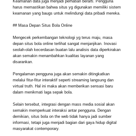
Keamanan data juga menjadi perhatian berarti. Pengguna
harus memastikan bahwa situs yg digunakan memiliki sistem
keamanan yang baugs untuk melindungi data pribadi mereka.
## Masa Depan Situs Bola Online
Mengecek perkembangan teknologi yg terus maju, masa
depan situs bola online terlihat sangat menjanjikan. Inovasi
seolah-olah kecerdasan buatan lalu analisis data diperkirakan
akan semakin menambahkan kualitas layanan yang
disarankan.
Pengalaman pengguna juga akan semakin ditingkatkan
melalui fitur-fitur interaktif seperti streaming langsung dan
virtual truth. Hal ini maka akan memberikan sensasi baru
dalam menikmati laga sepak bola.
Selain tersebut, integrasi dengan mass media sosial akan
semakin memperkuat interaksi antar pengguna. Dengan
demikian, situs bola on the web tidak hanya jadi sumber
informasi, tetapi juga menjadi bagian dari gaya hidup digital
masyarakat contemporary.