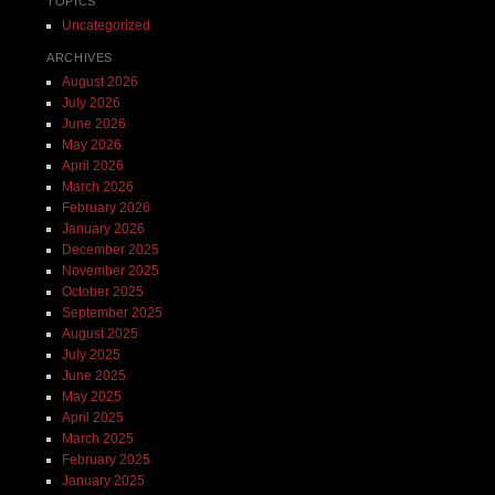
TOPICS
Uncategorized
ARCHIVES
August 2026
July 2026
June 2026
May 2026
April 2026
March 2026
February 2026
January 2026
December 2025
November 2025
October 2025
September 2025
August 2025
July 2025
June 2025
May 2025
April 2025
March 2025
February 2025
January 2025