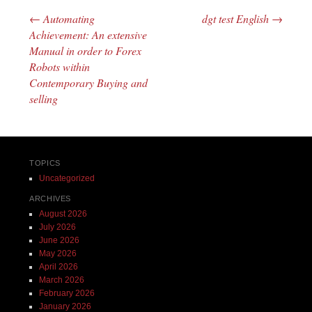
←
Automating
dgt test English
→
Post navigation
Achievement: An extensive
Manual in order to Forex
Robots within
Contemporary Buying and
selling
TOPICS
Uncategorized
ARCHIVES
August 2026
July 2026
June 2026
May 2026
April 2026
March 2026
February 2026
January 2026