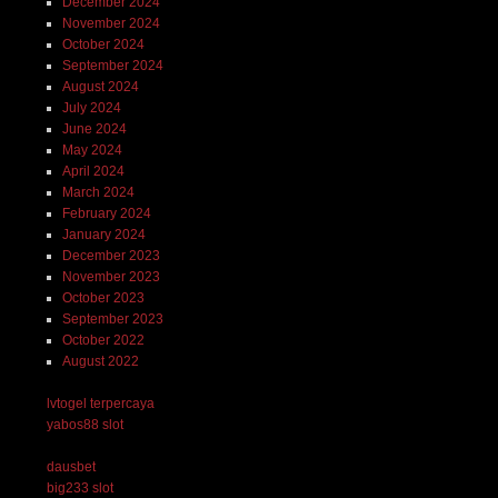
December 2024
November 2024
October 2024
September 2024
August 2024
July 2024
June 2024
May 2024
April 2024
March 2024
February 2024
January 2024
December 2023
November 2023
October 2023
September 2023
October 2022
August 2022
lvtogel terpercaya
yabos88 slot
dausbet
big233 slot