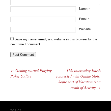
Name
*
Email
*
Website
Save my name, email, and website in this browser for the
next time I comment.
←
Getting started Playing
This Interesting Earth
Post navigation
Poker Online
connected with Online Slots:
Some sort of Vacation As a
result of Activity
→
TOPICS