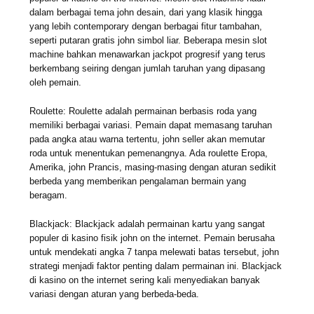
dalam berbagai tema john desain, dari yang klasik hingga
yang lebih contemporary dengan berbagai fitur tambahan,
seperti putaran gratis john simbol liar. Beberapa mesin slot
machine bahkan menawarkan jackpot progresif yang terus
berkembang seiring dengan jumlah taruhan yang dipasang
oleh pemain.
Roulette: Roulette adalah permainan berbasis roda yang
memiliki berbagai variasi. Pemain dapat memasang taruhan
pada angka atau warna tertentu, john seller akan memutar
roda untuk menentukan pemenangnya. Ada roulette Eropa,
Amerika, john Prancis, masing-masing dengan aturan sedikit
berbeda yang memberikan pengalaman bermain yang
beragam.
Blackjack: Blackjack adalah permainan kartu yang sangat
populer di kasino fisik john on the internet. Pemain berusaha
untuk mendekati angka 7 tanpa melewati batas tersebut, john
strategi menjadi faktor penting dalam permainan ini. Blackjack
di kasino on the internet sering kali menyediakan banyak
variasi dengan aturan yang berbeda-beda.