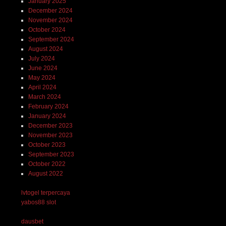
January 2025
December 2024
November 2024
October 2024
September 2024
August 2024
July 2024
June 2024
May 2024
April 2024
March 2024
February 2024
January 2024
December 2023
November 2023
October 2023
September 2023
October 2022
August 2022
lvtogel terpercaya
yabos88 slot
dausbet