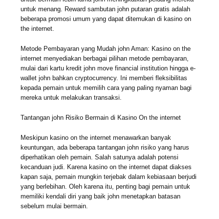
untuk menang. Reward sambutan john putaran gratis adalah
beberapa promosi umum yang dapat ditemukan di kasino on
the internet.
Metode Pembayaran yang Mudah john Aman: Kasino on the
internet menyediakan berbagai pilihan metode pembayaran,
mulai dari kartu kredit john move financial institution hingga e-
wallet john bahkan cryptocurrency. Ini memberi fleksibilitas
kepada pemain untuk memilih cara yang paling nyaman bagi
mereka untuk melakukan transaksi.
Tantangan john Risiko Bermain di Kasino On the internet
Meskipun kasino on the internet menawarkan banyak
keuntungan, ada beberapa tantangan john risiko yang harus
diperhatikan oleh pemain. Salah satunya adalah potensi
kecanduan judi. Karena kasino on the internet dapat diakses
kapan saja, pemain mungkin terjebak dalam kebiasaan berjudi
yang berlebihan. Oleh karena itu, penting bagi pemain untuk
memiliki kendali diri yang baik john menetapkan batasan
sebelum mulai bermain.