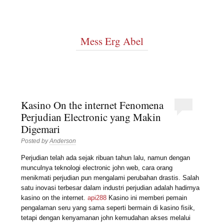
Mess Erg Abel
Kasino On the internet Fenomena
Perjudian Electronic yang Makin
Digemari
Posted by
Anderson
Perjudian telah ada sejak ribuan tahun lalu, namun dengan
munculnya teknologi electronic john web, cara orang
menikmati perjudian pun mengalami perubahan drastis. Salah
satu inovasi terbesar dalam industri perjudian adalah hadirnya
kasino on the internet.
api288
Kasino ini memberi pemain
pengalaman seru yang sama seperti bermain di kasino fisik,
tetapi dengan kenyamanan john kemudahan akses melalui