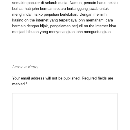
semakin populer di seluruh dunia. Namun, pemain harus selalu
berhati-hati john bermain secara bertanggung jawab untuk
menghindari risiko perjudian berlebihan. Dengan memilih
kasino on the internet yang terpercaya john memahami cara
bermain dengan bijak, pengalaman berjudi on the internet bisa
menjadi hiburan yang menyenangkan john menguntungkan.
Leave a Reply
Your email address will not be published.
Required fields are
marked
*