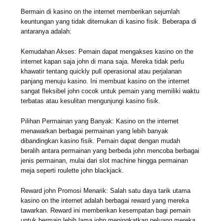
Bermain di kasino on the internet memberikan sejumlah
keuntungan yang tidak ditemukan di kasino fisik. Beberapa di
antaranya adalah:
Kemudahan Akses: Pemain dapat mengakses kasino on the
internet kapan saja john di mana saja. Mereka tidak perlu
khawatir tentang quickly pull operasional atau perjalanan
panjang menuju kasino. Ini membuat kasino on the internet
sangat fleksibel john cocok untuk pemain yang memiliki waktu
terbatas atau kesulitan mengunjungi kasino fisik.
Pilihan Permainan yang Banyak: Kasino on the internet
menawarkan berbagai permainan yang lebih banyak
dibandingkan kasino fisik. Pemain dapat dengan mudah
beralih antara permainan yang berbeda john mencoba berbagai
jenis permainan, mulai dari slot machine hingga permainan
meja seperti roulette john blackjack.
Reward john Promosi Menarik: Salah satu daya tarik utama
kasino on the internet adalah berbagai reward yang mereka
tawarkan. Reward ini memberikan kesempatan bagi pemain
untuk bermain lebih lama john meningkatkan peluang mereka