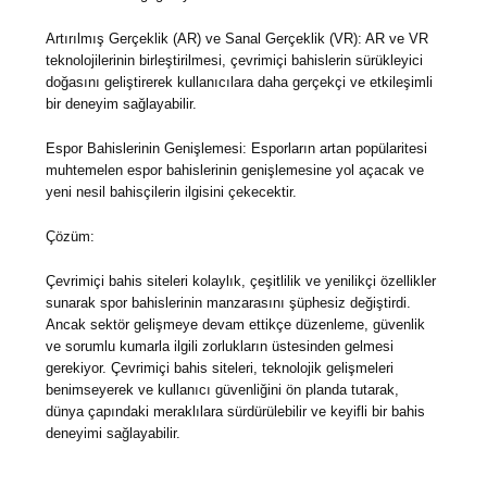
Artırılmış Gerçeklik (AR) ve Sanal Gerçeklik (VR): AR ve VR
teknolojilerinin birleştirilmesi, çevrimiçi bahislerin sürükleyici
doğasını geliştirerek kullanıcılara daha gerçekçi ve etkileşimli
bir deneyim sağlayabilir.
Espor Bahislerinin Genişlemesi: Esporların artan popülaritesi
muhtemelen espor bahislerinin genişlemesine yol açacak ve
yeni nesil bahisçilerin ilgisini çekecektir.
Çözüm:
Çevrimiçi bahis siteleri kolaylık, çeşitlilik ve yenilikçi özellikler
sunarak spor bahislerinin manzarasını şüphesiz değiştirdi.
Ancak sektör gelişmeye devam ettikçe düzenleme, güvenlik
ve sorumlu kumarla ilgili zorlukların üstesinden gelmesi
gerekiyor. Çevrimiçi bahis siteleri, teknolojik gelişmeleri
benimseyerek ve kullanıcı güvenliğini ön planda tutarak,
dünya çapındaki meraklılara sürdürülebilir ve keyifli bir bahis
deneyimi sağlayabilir.