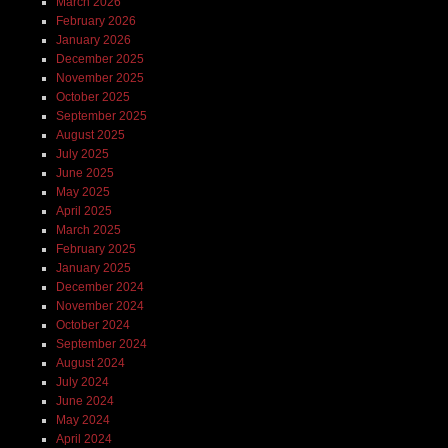
March 2026
February 2026
January 2026
December 2025
November 2025
October 2025
September 2025
August 2025
July 2025
June 2025
May 2025
April 2025
March 2025
February 2025
January 2025
December 2024
November 2024
October 2024
September 2024
August 2024
July 2024
June 2024
May 2024
April 2024