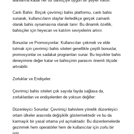
alanlarına kadar her tür bahisçiye uygun bir şeyler vardır.
Canlı Bahis: Birçok çevrimiçi bahis platformu, canlı bahis
sunarak, kullanıcıların olaylar ilerledikçe gerçek zamanlı
olarak bahis oynamasına olanak tanır. Bu dinamik özellik,
bahisçiler için heyecan ve katılım seviyelerini artırır.
Bonuslar ve Promosyonlar: Kullanıcıları çekmek ve elde
tutmak için çevrimiçi bahis siteleri genellikle çeşitli bonuslar,
promosyonlar ve sadakat programları sunar. Bu teşvikler bahis
deneyimine değer katar ve bahisçinin parasını önemli ölçüde
artırabilir.
Zorluklar ve Endişeler:
Çevrimiçi bahis siteleri çok sayıda fayda sağlasa da,
zorluklardan ve endişelerden de yoksun değiller:
Düzenleyici Sorunlar: Çevrimiçi bahislere yönelik düzenleyici
ortam ülkeler arasında değişiklik göstermektedir ve bu da
karmaşık bir yasal ortama yol açmaktadır. Bu düzenlemelerde
gezinmek hem operatörler hem de kullanıcılar için zorlu bir
iştir.