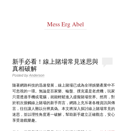
Mess Erg Abel
新手必看！線上賭場常見迷思與
真相破解
Posted by
Anderson
隨著網路科技的迅速發展，線上賭場已成為全球娛樂產業中不
可忽視的一環。無論是百家樂、輪盤、撲克還是老虎機，玩家
只需透過手機或電腦，就能輕鬆進入虛擬賭場世界。然而，對
於初次接觸線上賭場的新手而言，網路上充斥著各種資訊與傳
言，往往讓人難以分辨真偽。本文將深入探討線上賭場常見的
迷思，並以理性角度逐一破解，幫助新手建立正確觀念，安心
享受遊戲樂趣。