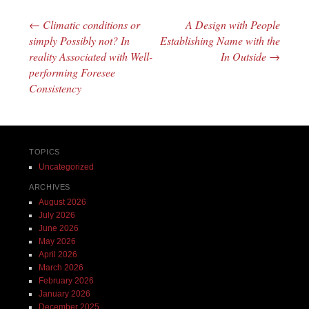
←
Climatic conditions or
A Design with People
Post navigation
simply Possibly not? In
Establishing Name with the
reality Associated with Well-
In Outside
→
performing Foresee
Consistency
TOPICS
Uncategorized
ARCHIVES
August 2026
July 2026
June 2026
May 2026
April 2026
March 2026
February 2026
January 2026
December 2025