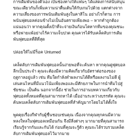
การเดิมพันของตัวเอง เป็นช่องทางให้แฟนๆ ได้แสดงการสนับสนุน
ขณะเดียวกันก็เพิ่มความน่าตื่นเต้นให้กับเกมไปด้วย แตกต่างจาก
ความเสี่ยงของการพนันเดิมพันสูงในคาสิโน อย่างไรก็ตาม การ
พนันฟุตบอลค่อนข้างไม่เป็นอันตรายเพียงพอ – หากทำถูกต้อง
แน่นอนว่า หากคุณตั้งเป้าที่จะจ่ายเงินก้อนโตหากทีมของคุณชนะ
หรือพ่ายแพ้อย่างไร้ความเจ็บปวด คุณควรได้รับเคล็ดลับการเดิม
พันฟุตบอลที่ดีที่สุด
ปล่อยให้ไม่มีร็อค Unturned
เคล็ดลับการเดิมพันฟุตบอลนั้นง่ายพอที่จะค้นหา หากคุณดูฟุตบอล
ลีกเป็นประจำ คุณจะต้องมีความคิดเกี่ยวกับอัตราต่อรองของ
ฤดูกาลอยู่แล้ว เช่น ทีมใดกำลังทำผลงานได้ดีหรือผลงานไม่ดี ผู้
เล่นคนไหนที่มีแนวโน้มเพียงพอและมีศักยภาพในการนำทีมไปสู่
ชัยชนะ เป็นต้น นอกจากนี้ยัง ช่วยในการอ่านบทความเกี่ยวกับ
ฟุตบอลทั้งหมดที่คุณสามารถหาได้ เมื่ออ่านระหว่างบรรทัด คุณจะ
ค้นพบเคล็ดลับการเดิมพันฟุตบอลที่สำคัญมากโดยไม่ได้ตั้งใจ
พูดคุยเรื่องกีฬากับผู้ชื่นชอบเช่นคุณ เนื่องจากคุณทุกคนมีความ
หลงใหลในฟุตบอลเหมือนกัน จึงมีสิ่งต่างๆ มากมายที่คุณสามารถ
เรียนรู้จากกันและกันได้ ก่อนที่คุณจะรู้ตัว คุณจะได้รวบรวมเคล็ด
ลับการเดิมพันฟุตบอลไว้มากมาย