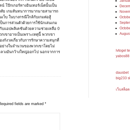
Janua
 โป๊กเกอร์ทางอินเทอร์เน็ตนั้นเป็น
Decem
้องสงสัย เกมสันทนาการมากมายสามารถ
Novem
บนเว็บ ในบางกรณีใกล้กับเกมต่อสู้
Octob
เป็นการส่วนตัวด้วยการใช้นักเล่นเกม
Septe
Octob
้กับแอปพลิเคชันด้วยความช่วยเหลือ 0
Augus
่พวกเขาอาจเป็นเพราะเหตุนี้ พวกเขา
งกังวลเกี่ยวกับการรักษาความสนุกที่
างอย่างในจำนวนของพวกเขาโดยไม่
lvtogel t
หลวงอันกว้างใหญ่ออกไป นอกจากการ
yabos88 
dausbet
big233 s
เว็บสล็อต
Required fields are marked
*