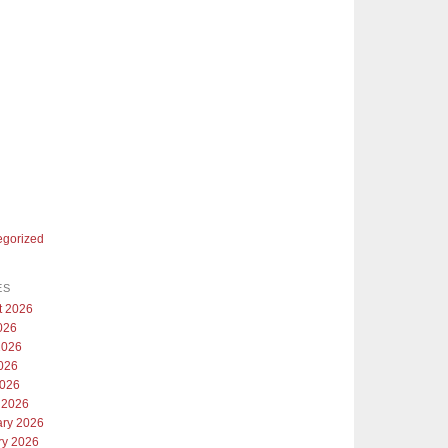
egorized
ES
t 2026
026
2026
026
2026
 2026
ary 2026
ry 2026