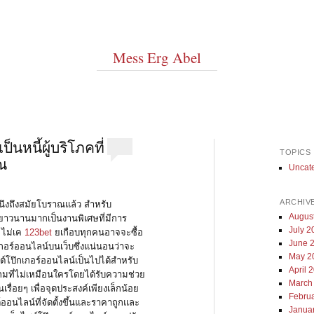
Mess Erg Abel
นหนี้ผู้บริโภคที่
TOPICS
ณ
Uncat
ARCHIV
ึงถึงสมัยโบราณแล้ว สำหรับ
Augus
่ยาวนานมากเป็นงานพิเศษที่มีการ
July 2
 ไม่เค
123bet
ยเกือบทุกคนอาจจะซื้อ
June 
กอร์ออนไลน์บนเว็บซึ่งแน่นอนว่าจะ
May 2
ต์โป๊กเกอร์ออนไลน์เป็นไปได้สำหรับ
April 
่นเกมที่ไม่เหมือนใครโดยได้รับความช่วย
March
รื่อยๆ เพื่อจุดประสงค์เพียงเล็กน้อย
Febru
ออนไลน์ที่จัดตั้งขึ้นและราคาถูกและ
Janua