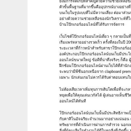
ยังมีการจัดเก็บที่สำคัญด้วยความช่วยเหลือข
ตัวขั้นพื้นฐานที่มากขึ้นคืออุปกรณ์บางอย่าง
บนเว็บในรูปแบบที่ไม่มีความเสี่ยง ต่อมาส่ว
อย่างด้วยความช่วยเหลือของนักวิเคราะห์ที่ไ
บ้านโป๊กเกอร์ออนไลน์ที่ได้รับการจัดการ
เว็บไซต์โป๊กเกอร์ออนไลน์เดี่ยว ๆ กลายเป็นที่ร
เริ่มแพร่หลายอย่างรวดเร็ว ครั้งที่สองในปี 2
ระยะเวลาที่ก้าวหน้าสำหรับสาขาโป๊กเกอร์อ
องค์ประกอบโป๊กเกอร์ออนไลน์บนเว็บมีประโ
ออนไลน์ขนาดใหญ่ ข้อดีที่น่าทึ่งจริงๆ ก็คือ ผ
ฝึกซ้อมโป๊กเกอร์ออนไลน์ผ่านเว็บได้ที่สำนักง
จะพบว่ามีพีซีนอกเหนือจาก clapboard premi
เฉพาะ นักเล่นเกมไม่ควรได้รับค่าตอบแทนใ
ไม่ต้องเสียเวลาเพิ่มทุนการเติบโตเพื่อที่จ
หยุดเพื่อให้คุณเล่นเวกัสได้ ผู้เล่นอาจเห็นชี
ออนไลน์ได้ทันที
โป๊กเกอร์ออนไลน์บนเว็บนั้นมีประสิทธิภาพเป
กับคาสิโนอัจฉริยะจำนวนมากอย่างแน่นอน ด้ว
ทรัพยากรที่ดำเนินการผ่านการสำรวจ นอกเห
สิ่งที่ผู้คนเสียใจทำงานได้ดีในทุกสิ่งที่เกิด