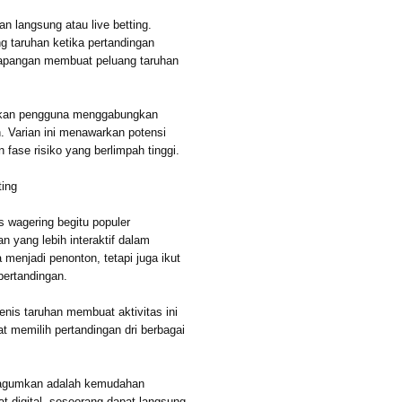
an langsung atau live betting.
g taruhan ketika pertandingan
 lapangan membuat peluang taruhan
nkan pengguna menggabungkan
n. Varian ini menawarkan potensi
 fase risiko yang berlimpah tinggi.
ting
s wagering begitu populer
yang lebih interaktif dalam
menjadi penonton, tetapi juga ikut
pertandingan.
jenis taruhan membuat aktivitas ini
 memilih pertandingan dri berbagai
gagumkan adalah kemudahan
 digital, seseorang dapat langsung