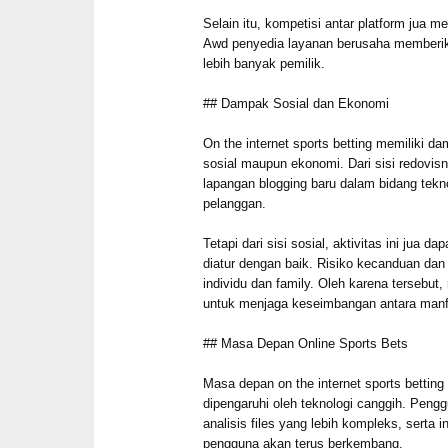
Selain itu, kompetisi antar platform jua m
Awd penyedia layanan berusaha memberika
lebih banyak pemilik.
## Dampak Sosial dan Ekonomi
On the internet sports betting memiliki d
sosial maupun ekonomi. Dari sisi redovisn
lapangan blogging baru dalam bidang tekn
pelanggan.
Tetapi dari sisi sosial, aktivitas ini jua 
diatur dengan baik. Risiko kecanduan da
individu dan family. Oleh karena tersebut,
untuk menjaga keseimbangan antara manfa
## Masa Depan Online Sports Bets
Masa depan on the internet sports bettin
dipengaruhi oleh teknologi canggih. Peng
analisis files yang lebih kompleks, serta
pengguna akan terus berkembang.