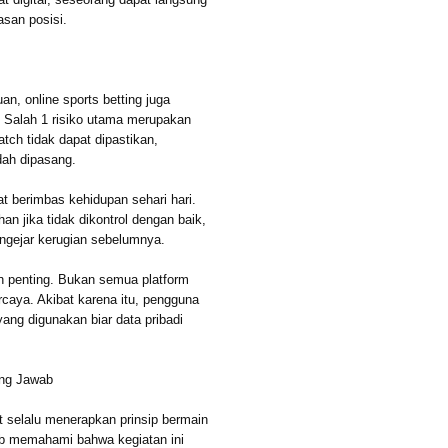
asan posisi.
n, online sports betting juga
. Salah 1 risiko utama merupakan
tch tidak dapat dipastikan,
dah dipasang.
at berimbas kehidupan sehari hari.
han jika tidak dikontrol dengan baik,
engejar kerugian sebelumnya.
n penting. Bukan semua platform
caya. Akibat karena itu, pengguna
 yang digunakan biar data pribadi
ung Jawab
t selalu menerapkan prinsip bermain
ib memahami bahwa kegiatan ini