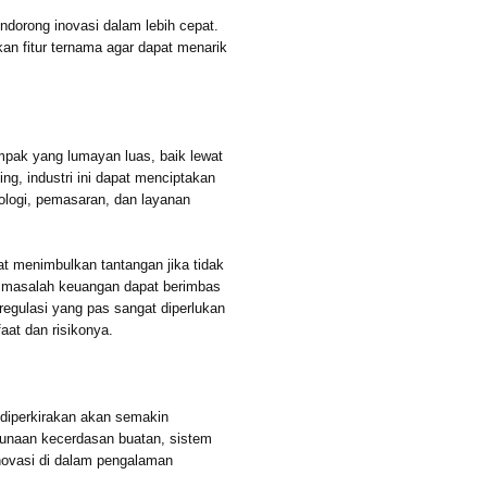
endorong inovasi dalam lebih cepat.
n fitur ternama agar dapat menarik
ampak yang lumayan luas, baik lewat
ing, industri ini dapat menciptakan
ologi, pemasaran, dan layanan
dapat menimbulkan tantangan jika tidak
n masalah keuangan dapat berimbas
 regulasi yang pas sangat diperlukan
at dan risikonya.
g diperkirakan akan semakin
gunaan kecerdasan buatan, sistem
 inovasi di dalam pengalaman