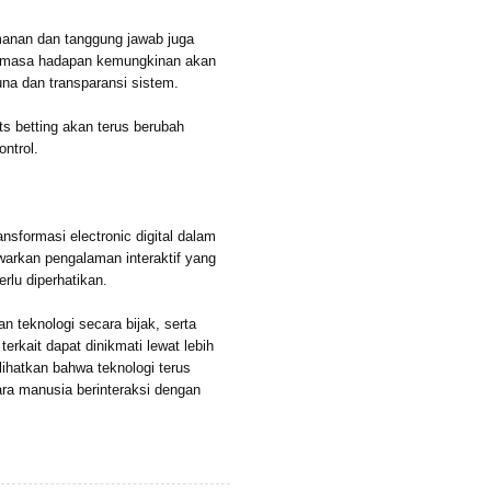
anan dan tanggung jawab juga
 masa hadapan kemungkinan akan
na dan transparansi sistem.
rts betting akan terus berubah
ontrol.
ansformasi electronic digital dalam
awarkan pengalaman interaktif yang
erlu diperhatikan.
teknologi secara bijak, serta
erkait dapat dinikmati lewat lebih
ihatkan bahwa teknologi terus
ra manusia berinteraksi dengan