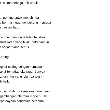
, bukan sebagai trik untuk
h penting untuk menghindari
tu bermain juga mendukung menjaga
n sehari hari.
kan biar pengguna tidak terjebak
ndekatan yang bijak, pekerjaan ini
 negatif yang serius.
etting
ningkat seiring dengan kemajuan
akat terhadap olahraga. Banyak
kan fitur yang lebih canggih
h baik.
real period dan sistem keamanan yang
engembangan platform modern. Hal
kepercayaan pengguna bersama