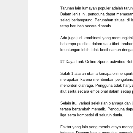
Taruhan lain lumayan populer adalah taruh
Dalam jenis ini, pengguna dapat memasan
selagi berlangsung. Perubahan situasi di
tetap berubah secara dinamis.
Ada juga judi kombinasi yang memungki
beberapa prediksi dalam satu tiket taruha
keuntungan lebih tidak kecil namun dengan
## Daya Tarik Online Sports activities Bet
Salah 1 alasan utama kenapa online sport
merupakan karena memberikan pengalaman 
menonton olahraga. Pengguna tidak hanya 
ikut serta secara emosional dalam setiap 
Selain itu, variasi seleksian olahraga dan 
terasa bertambah menarik. Pengguna dapat
liga serta kompetisi di seluruh dunia.
Faktor yang lain yang membuatnya men
jaringan. Dengan hanya memakai perangkat