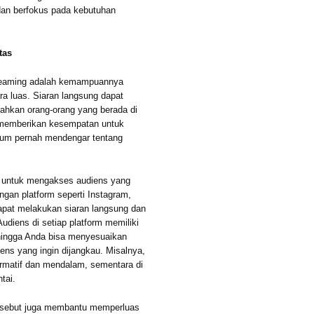
 dan berfokus pada kebutuhan
tas
streaming adalah kemampuannya
ara luas. Siaran langsung dapat
bahkan orang-orang yang berada di
ni memberikan kesempatan untuk
lum pernah mendengar tentang
s untuk mengakses audiens yang
engan platform seperti Instagram,
apat melakukan siaran langsung dan
diens di setiap platform memiliki
sehingga Anda bisa menyesuaikan
ens yang ingin dijangkau. Misalnya,
formatif dan mendalam, sementara di
ntai.
 tersebut juga membantu memperluas