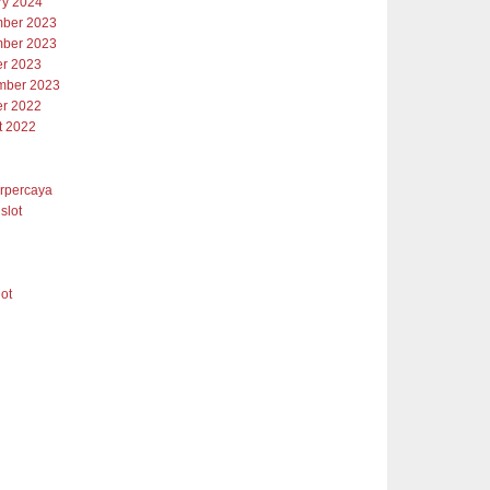
ry 2024
ber 2023
ber 2023
er 2023
mber 2023
er 2022
t 2022
erpercaya
slot
lot