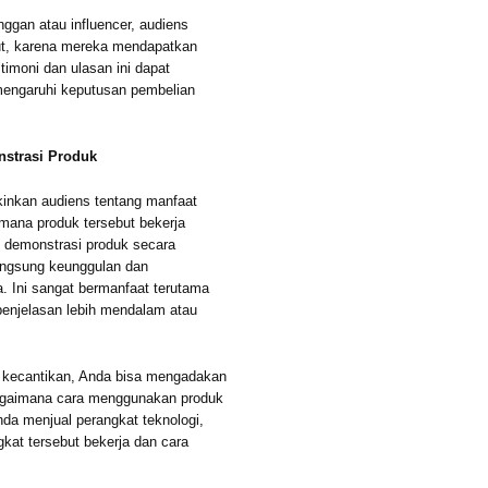
ggan atau influencer, audiens
ut, karena mereka mendapatkan
timoni dan ulasan ini dapat
mengaruhi keputusan pembelian
nstrasi Produk
akinkan audiens tentang manfaat
mana produk tersebut bekerja
n demonstrasi produk secara
langsung keunggulan dan
a. Ini sangat bermanfaat terutama
enjelasan lebih mendalam atau
k kecantikan, Anda bisa mengadakan
bagaimana cara menggunakan produk
nda menjual perangkat teknologi,
at tersebut bekerja dan cara