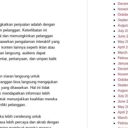
.
Decem
Novem
Octob
Septe
ingkatkan penjualan adalah dengan
Augus
 pelanggan. Keterlibatan ini
July 2
al dan memungkinkan pelanggan
June 
nawarkan pengalaman interaktif yang
May 2
konten lainnya seperti iklan atau
April 
March
ran langsung, audiens dapat
Febru
entar, pertanyaan, dan umpan balik
Janua
Decem
Novem
n siaran langsung untuk
Octob
langgan bisa langsung mengajukan
Septe
yang ditawarkan. Hal ini tidak
Augus
 mendapatkan informasi lebih
July 2
untuk menunjukkan keahlian mereka
June 
liki pelanggan.
May 2
April 
eka lebih cenderung untuk
March
sa lebih percaya dan akrab dengan
Febru
treaming membuat mereka merasa