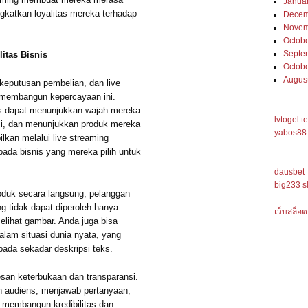
Janua
ngkatkan loyalitas mereka terhadap
Decem
Novem
Octob
Septe
itas Bisnis
Octob
Augus
keputusan pembelian, dan live
 membangun kepercayaan ini.
is dapat menunjukkan wajah mereka
lvtogel t
si, dan menunjukkan produk mereka
yabos88 
ilkan melalui live streaming
ada bisnis yang mereka pilih untuk
dausbet
big233 s
oduk secara langsung, pelanggan
ng tidak dapat diperoleh hanya
เว็บสล็อต
lihat gambar. Anda juga bisa
lam situasi dunia nyata, yang
pada sekadar deskripsi teks.
esan keterbukaan dan transparansi.
an audiens, menjawab pertanyaan,
ni membangun kredibilitas dan