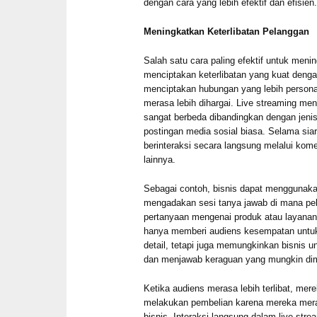
dengan cara yang lebih efektif dan efisien
Meningkatkan Keterlibatan Pelanggan
Salah satu cara paling efektif untuk men
menciptakan keterlibatan yang kuat dengan
menciptakan hubungan yang lebih person
merasa lebih dihargai. Live streaming me
sangat berbeda dibandingkan dengan jenis 
postingan media sosial biasa. Selama sia
berinteraksi secara langsung melalui kom
lainnya.
Sebagai contoh, bisnis dapat menggunaka
mengadakan sesi tanya jawab di mana pe
pertanyaan mengenai produk atau layanan 
hanya memberi audiens kesempatan untuk
detail, tetapi juga memungkinkan bisnis 
dan menjawab keraguan yang mungkin dimi
Ketika audiens merasa lebih terlibat, mer
melakukan pembelian karena mereka mera
bisnis. Interaksi langsung dalam live s