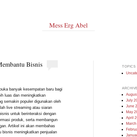
Mess Erg Abel
Membantu Bisnis
TOPICS
Uncat
ARCHIV
membuka banyak kesempatan baru bagi
Augus
bih luas dan meningkatkan
July 2
g semakin populer digunakan oleh
June 
lah live streaming atau siaran
May 2
isnis untuk berinteraksi dengan
April 
formasi produk, serta membangun
March
gan. Artikel ini akan membahas
Febru
 bisnis meningkatkan penjualan
Janua