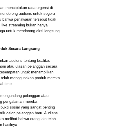
an menciptakan rasa urgensi di
 mendorong audiens untuk segera
u bahwa penawaran tersebut tidak
 live streaming bukan hanya
 juga untuk mendorong aksi langsung
oduk Secara Langsung
inkan audiens tentang kualitas
oni atau ulasan pelanggan secara
s kesempatan untuk menampilkan
g telah menggunakan produk mereka
al-time.
at mengundang pelanggan atau
tang pengalaman mereka
ukti sosial yang sangat penting
k calon pelanggan baru. Audiens
ka melihat bahwa orang lain telah
 hasilnya.